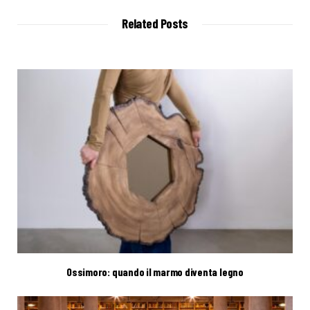
i
t
Related Posts
e
Ossimoro: quando il marmo diventa legno