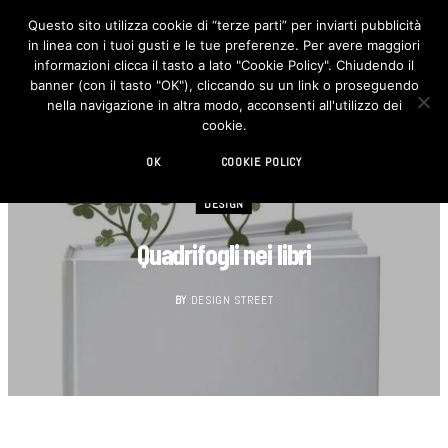
Questo sito utilizza cookie di “terze parti” per inviarti pubblicità
in linea con i tuoi gusti e le tue preferenze. Per avere maggiori
F
I
a
n
informazioni clicca il tasto a lato "Cookie Policy". Chiudendo il
c
s
banner (con il tasto "OK"), cliccando su un link o proseguendo
e
t
b
a
nella navigazione in altra modo, acconsenti all'utilizzo dei
o
g
cookie.
o
r
k
a
m
OK
COOKIE POLICY
DESIGN
Quadrifogli nei libri
BY
DESIGN STREET