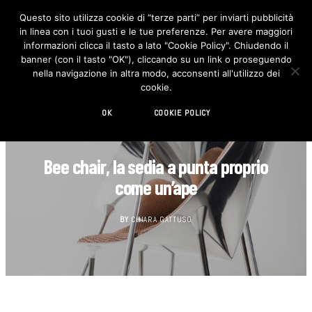
Questo sito utilizza cookie di “terze parti” per inviarti pubblicità
in linea con i tuoi gusti e le tue preferenze. Per avere maggiori
F
I
a
n
informazioni clicca il tasto a lato "Cookie Policy". Chiudendo il
c
s
banner (con il tasto "OK"), cliccando su un link o proseguendo
e
t
b
a
nella navigazione in altra modo, acconsenti all'utilizzo dei
o
g
cookie.
o
r
k
a
m
OK
COOKIE POLICY
DESIGN
Bee chair, la sedia a punta proprio
come un’ape
BY
CHIARA GATTUSO