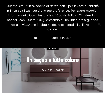
Questo sito utilizza cookie di “terze parti” per inviarti pubblicità
in linea con i tuoi gusti e le tue preferenze. Per avere maggiori
F
I
a
n
informazioni clicca il tasto a lato "Cookie Policy". Chiudendo il
c
s
banner (con il tasto "OK"), cliccando su un link o proseguendo
e
t
b
a
nella navigazione in altra modo, acconsenti all'utilizzo dei
o
g
cookie.
o
r
k
a
m
OK
COOKIE POLICY
BAGNO
Un bagno a tutto colore
BY
ALESSIA FORTE