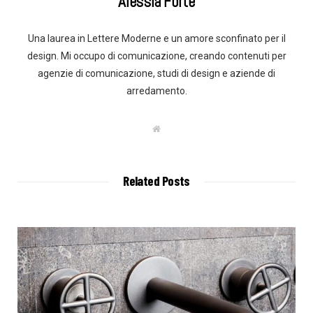
Alessia Forte
Una laurea in Lettere Moderne e un amore sconfinato per il
design. Mi occupo di comunicazione, creando contenuti per
agenzie di comunicazione, studi di design e aziende di
arredamento.
W
e
b
s
i
t
Related Posts
e