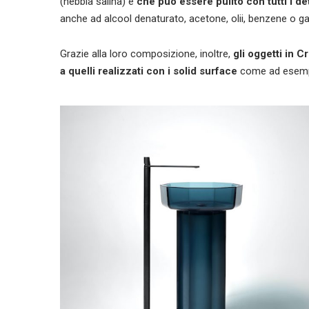
(nebbia salina) e
che può essere pulito con tutti i d
anche ad alcool denaturato, acetone, olii, benzene o ga
Grazie alla loro composizione, inoltre,
gli oggetti in C
a quelli realizzati con i solid surface
come ad esempi