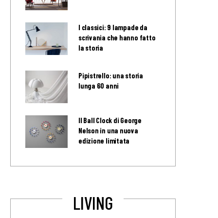
I classici: 9 lampade da
scrivania che hanno fatto
la storia
Pipistrello: una storia
lunga 60 anni
Il Ball Clock di George
Nelson in una nuova
edizione limitata
LIVING