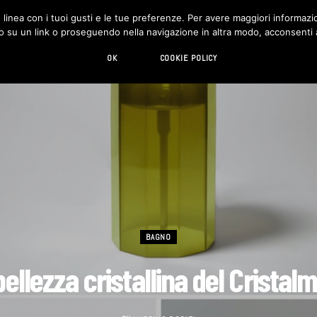
in linea con i tuoi gusti e le tue preferenze. Per avere maggiori informazio
DESIGN
LIVING
HI-TECH
CHI SIAMO
o su un link o proseguendo nella navigazione in altra modo, acconsenti al
OK
COOKIE POLICY
BAGNO
bellezza cristallina del Cristal