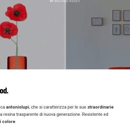
BY
MASSIMO ROSATI
od.
erca
antoniolupi
, che si caratterizza per le sue
straordinarie
 una resina trasparente di nuova generazione. Resistente ed
i colore
.