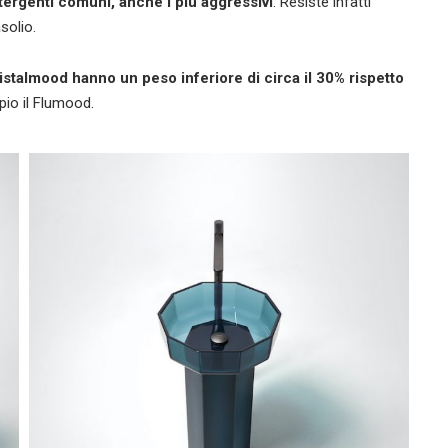
etergenti comuni, anche i più aggressivi
. Resiste infatti
solio.
ristalmood hanno un peso inferiore di circa il 30% rispetto
o il Flumood.