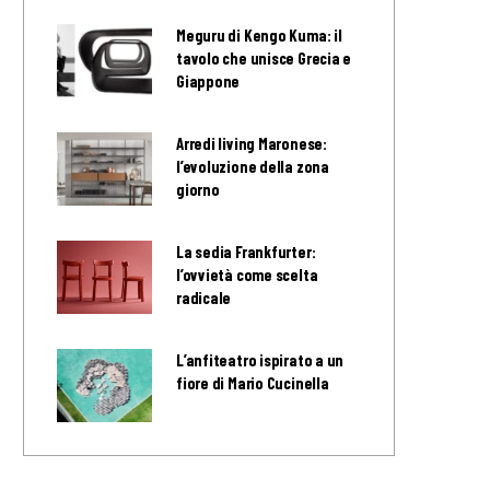
Meguru di Kengo Kuma: il
tavolo che unisce Grecia e
Giappone
Arredi living Maronese:
l’evoluzione della zona
giorno
La sedia Frankfurter:
l’ovvietà come scelta
radicale
L’anfiteatro ispirato a un
fiore di Mario Cucinella