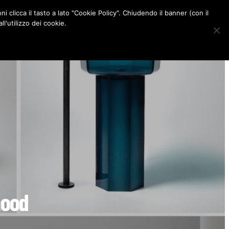
ni clicca il tasto a lato "Cookie Policy". Chiudendo il banner (con il
CONTATTI
l'utilizzo dei cookie.
F
I
P
L
a
n
i
i
c
s
n
n
e
t
t
k
b
a
e
e
o
g
r
d
o
r
e
I
k
a
s
n
m
t
mood