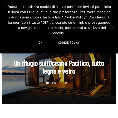
Questo sito utilizza cookie di “terze parti” per inviarti pubblicità
in linea con i tuoi gusti e le tue preferenze. Per avere maggiori
F
I
a
n
informazioni clicca il tasto a lato "Cookie Policy". Chiudendo il
c
s
banner (con il tasto "OK"), cliccando su un link o proseguendo
e
t
b
a
nella navigazione in altra modo, acconsenti all'utilizzo dei
o
g
cookie.
o
r
k
a
m
OK
COOKIE POLICY
ARCHITETTURA
Un rifugio sull’Oceano Pacifico, tutto
legno e vetro
BY
DESIGN STREET