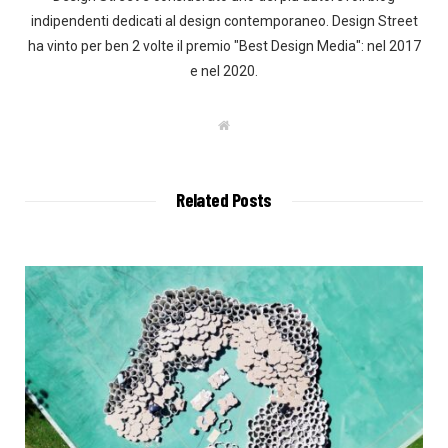
indipendenti dedicati al design contemporaneo. Design Street
ha vinto per ben 2 volte il premio "Best Design Media": nel 2017
e nel 2020.
W
e
b
s
i
t
Related Posts
e