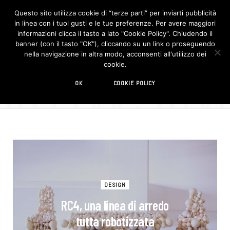
Questo sito utilizza cookie di “terze parti” per inviarti pubblicità
in linea con i tuoi gusti e le tue preferenze. Per avere maggiori
F
I
a
n
informazioni clicca il tasto a lato "Cookie Policy". Chiudendo il
c
s
banner (con il tasto "OK"), cliccando su un link o proseguendo
e
t
b
a
nella navigazione in altra modo, acconsenti all'utilizzo dei
o
g
BROWSIN
cookie.
o
r
TAG
k
a
m
università
OK
COOKIE POLICY
DESIGN
RC4, una linea di arredo
tutta robotizzata