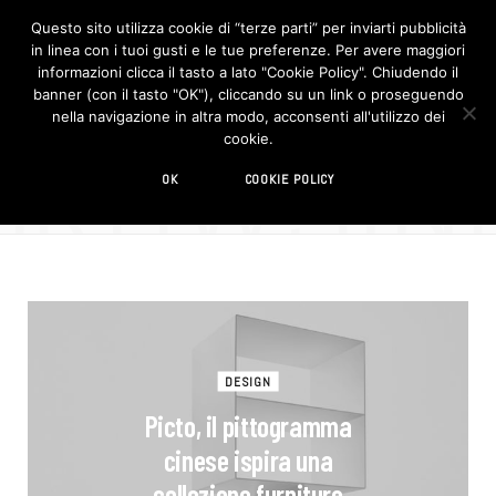
Questo sito utilizza cookie di “terze parti” per inviarti pubblicità
in linea con i tuoi gusti e le tue preferenze. Per avere maggiori
F
I
a
n
informazioni clicca il tasto a lato "Cookie Policy". Chiudendo il
c
s
banner (con il tasto "OK"), cliccando su un link o proseguendo
e
t
b
a
nella navigazione in altra modo, acconsenti all'utilizzo dei
o
g
BROWSIN
cookie.
o
r
TAG
k
a
m
mobili
OK
COOKIE POLICY
DESIGN
Picto, il pittogramma
cinese ispira una
collezione furniture