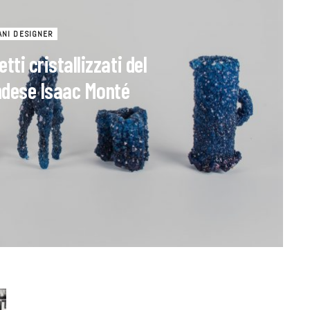
ANI DESIGNER
tti cristallizzati del
ndese Isaac Monté