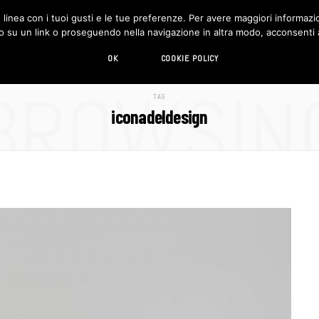
in linea con i tuoi gusti e le tue preferenze. Per avere maggiori informazio
DESIGN
LIVING
HI-TECH
CHI SIAMO
o su un link o proseguendo nella navigazione in altra modo, acconsenti al
OK
COOKIE POLICY
BROWSIN
TAG
iconadeldesign