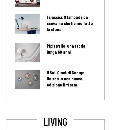
I classici: 9 lampade da
scrivania che hanno fatto
la storia
Pipistrello: una storia
lunga 60 anni
Il Ball Clock di George
Nelson in una nuova
edizione limitata
LIVING