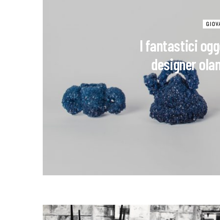
GIOV
I fantastici ogge
designer ola