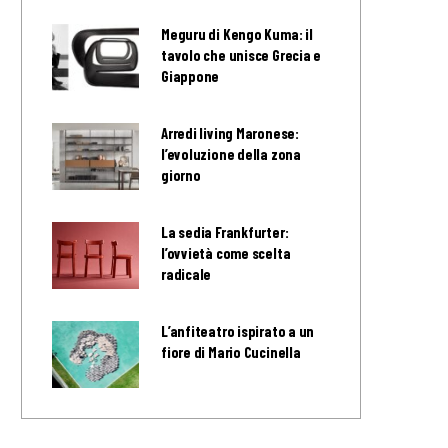
Meguru di Kengo Kuma: il
tavolo che unisce Grecia e
Giappone
Arredi living Maronese:
l’evoluzione della zona
giorno
La sedia Frankfurter:
l’ovvietà come scelta
radicale
L’anfiteatro ispirato a un
fiore di Mario Cucinella