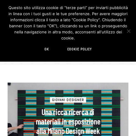
Questo sito utilizza cookie di “terze parti” per inviarti pubblicità
in linea con i tuoi gusti e le tue preferenze. Per avere maggiori
F
I
a
n
informazioni clicca il tasto a lato "Cookie Policy". Chiudendo il
c
s
banner (con il tasto "OK"), cliccando su un link o proseguendo
e
t
b
a
nella navigazione in altra modo, acconsenti all'utilizzo dei
o
g
BROWSIN
cookie.
o
r
TAG
k
a
m
colori
OK
COOKIE POLICY
GIOVANI DESIGNER
Una ricca ricerca di
materiali in esposizione
alla Milano Design Week