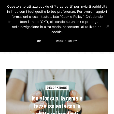
Questo sito utilizza cookie di “terze parti” per inviarti pubblicità
in linea con i tuoi gusti e le tue preferenze. Per avere maggiori
F
I
a
n
informazioni clicca il tasto a lato "Cookie Policy". Chiudendo il
c
s
banner (con il tasto "OK"), cliccando su un link o proseguendo
e
t
b
a
nella navigazione in altra modo, acconsenti all'utilizzo dei
o
g
BROWSIN
cookie.
o
r
TAG
k
a
m
caffé
OK
COOKIE POLICY
DECORAZIONE
Isolator cup, la geniale
tazza isolante con le
alette raffreddanti