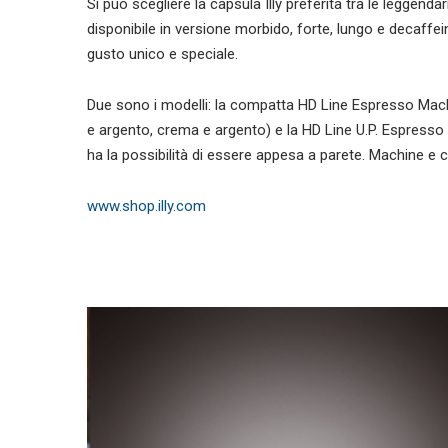
Si può scegliere la capsula Illy preferita tra le leggenda
disponibile in versione morbido, forte, lungo e decaffei
gusto unico e speciale.
Due sono i modelli: la compatta HD Line Espresso Machin
e argento, crema e argento) e la HD Line U.P. Espresso
ha la possibilità di essere appesa a parete. Machine e ci
www.shop.illy.com