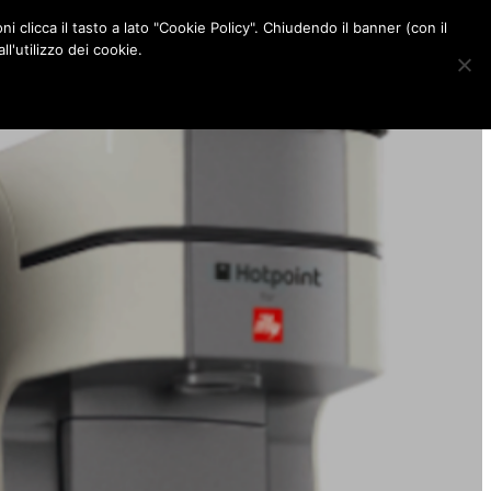
ni clicca il tasto a lato "Cookie Policy". Chiudendo il banner (con il
CONTATTI
l'utilizzo dei cookie.
F
I
P
L
a
n
i
i
c
s
n
n
e
t
t
k
b
a
e
e
o
g
r
d
o
r
e
I
k
a
s
n
m
t