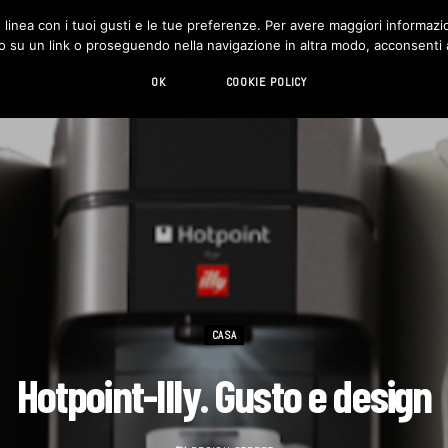
in linea con i tuoi gusti e le tue preferenze. Per avere maggiori informazio
DESIGN
LIVING
HI-TECH
CHI SIAMO
o su un link o proseguendo nella navigazione in altra modo, acconsenti al
OK
COOKIE POLICY
CASA
Hotpoint-Illy. Gusto e design