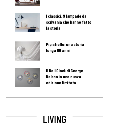
I classici: 9 lampade da
scrivania che hanno fatto
la storia
Pipistrello: una storia
lunga 60 anni
Il Ball Clock di George
Nelson in una nuova
edizione limitata
LIVING