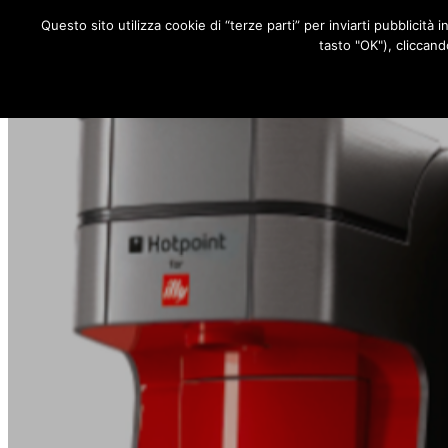
Questo sito utilizza cookie di “terze parti” per inviarti pubblicità 
RUBRICHE
tasto "OK"), cliccand