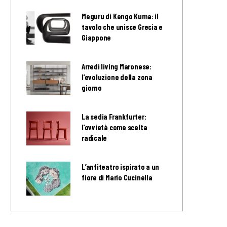
Meguru di Kengo Kuma: il
tavolo che unisce Grecia e
Giappone
Arredi living Maronese:
l’evoluzione della zona
giorno
La sedia Frankfurter:
l’ovvietà come scelta
radicale
L’anfiteatro ispirato a un
fiore di Mario Cucinella