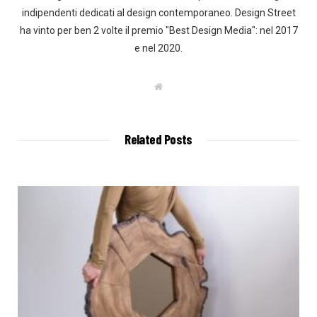
indipendenti dedicati al design contemporaneo. Design Street
ha vinto per ben 2 volte il premio "Best Design Media": nel 2017
e nel 2020.
W
e
b
s
i
t
Related Posts
e