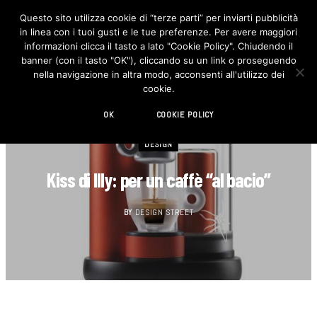
Questo sito utilizza cookie di “terze parti” per inviarti pubblicità
in linea con i tuoi gusti e le tue preferenze. Per avere maggiori
F
I
a
n
informazioni clicca il tasto a lato "Cookie Policy". Chiudendo il
c
s
banner (con il tasto "OK"), cliccando su un link o proseguendo
e
t
b
a
nella navigazione in altra modo, acconsenti all'utilizzo dei
o
g
cookie.
o
r
k
a
m
OK
COOKIE POLICY
DESIGN
Kiss di Illy: per un caffè “al bacio”
BY
DESIGN STREET