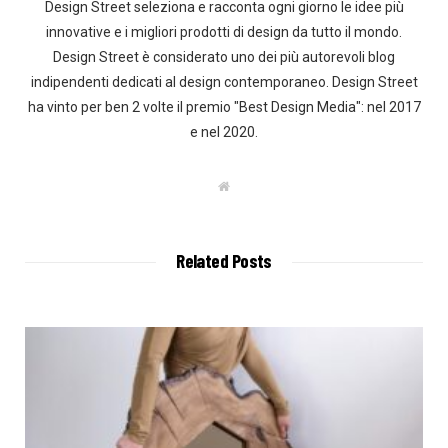
Design Street seleziona e racconta ogni giorno le idee più
innovative e i migliori prodotti di design da tutto il mondo.
Design Street è considerato uno dei più autorevoli blog
indipendenti dedicati al design contemporaneo. Design Street
ha vinto per ben 2 volte il premio "Best Design Media": nel 2017
e nel 2020.
W
e
b
s
i
t
Related Posts
e