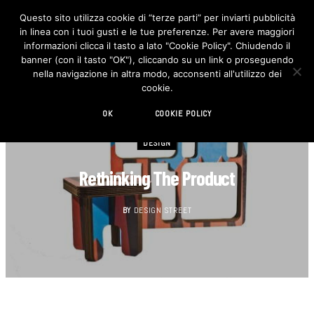
Questo sito utilizza cookie di “terze parti” per inviarti pubblicità
in linea con i tuoi gusti e le tue preferenze. Per avere maggiori
F
I
a
n
informazioni clicca il tasto a lato "Cookie Policy". Chiudendo il
c
s
banner (con il tasto "OK"), cliccando su un link o proseguendo
e
t
b
a
nella navigazione in altra modo, acconsenti all'utilizzo dei
o
g
cookie.
o
r
k
a
m
OK
COOKIE POLICY
DESIGN
Rethinking The Product
BY
DESIGN STREET