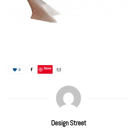
Save
0
Design Street