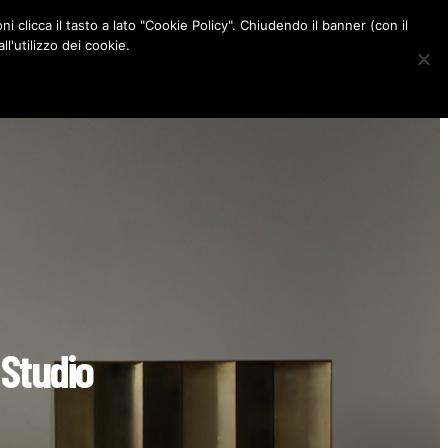
ni clicca il tasto a lato "Cookie Policy". Chiudendo il banner (con il
CONTATTI
l'utilizzo dei cookie.
F
I
P
L
a
n
i
i
c
s
n
n
e
t
t
k
b
a
e
e
o
g
r
d
o
r
e
I
k
a
s
n
m
t
 Studio