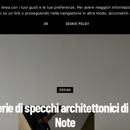
in linea con i tuoi gusti e le tue preferenze. Per avere maggiori informazio
DESIGN
LIVING
HI-TECH
CHI SIAMO
o su un link o proseguendo nella navigazione in altra modo, acconsenti al
OK
COOKIE POLICY
DESIGN
rie di specchi architettonici di
Note