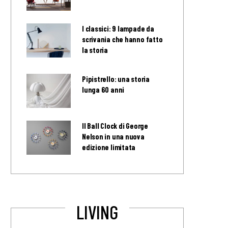
I classici: 9 lampade da
scrivania che hanno fatto
la storia
Pipistrello: una storia
lunga 60 anni
Il Ball Clock di George
Nelson in una nuova
edizione limitata
LIVING