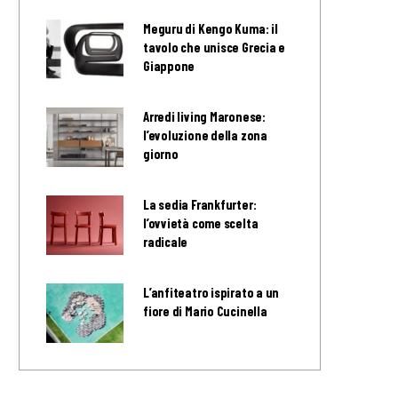
Meguru di Kengo Kuma: il
tavolo che unisce Grecia e
Giappone
Arredi living Maronese:
l’evoluzione della zona
giorno
La sedia Frankfurter:
l’ovvietà come scelta
radicale
L’anfiteatro ispirato a un
fiore di Mario Cucinella