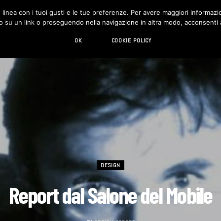
in linea con i tuoi gusti e le tue preferenze. Per avere maggiori informazio
DESIGN
LIVING
HI-TECH
CHI SIAMO
o su un link o proseguendo nella navigazione in altra modo, acconsenti al
OK
COOKIE POLICY
DESIGN
Report dal Salone del Mobile