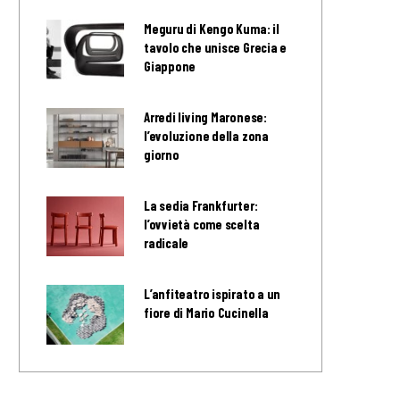
Meguru di Kengo Kuma: il
tavolo che unisce Grecia e
Giappone
Arredi living Maronese:
l’evoluzione della zona
giorno
La sedia Frankfurter:
l’ovvietà come scelta
radicale
L’anfiteatro ispirato a un
fiore di Mario Cucinella