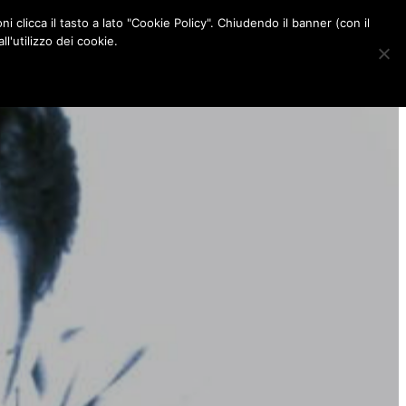
ni clicca il tasto a lato "Cookie Policy". Chiudendo il banner (con il
CONTATTI
l'utilizzo dei cookie.
F
I
P
L
a
n
i
i
c
s
n
n
e
t
t
k
b
a
e
e
o
g
r
d
o
r
e
I
k
a
s
n
m
t