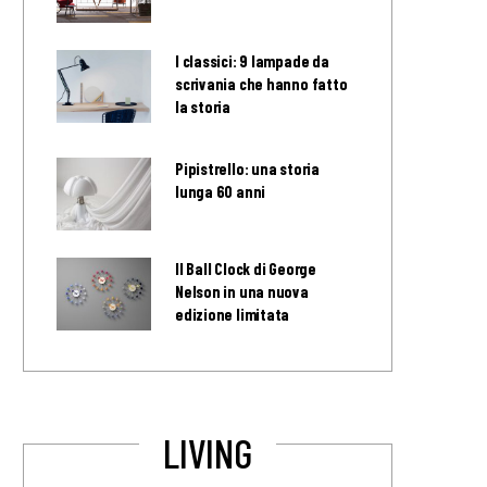
I classici: 9 lampade da
scrivania che hanno fatto
la storia
Pipistrello: una storia
lunga 60 anni
Il Ball Clock di George
Nelson in una nuova
edizione limitata
LIVING