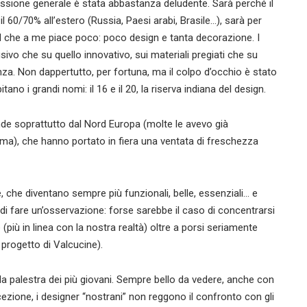
ssione generale è stata abbastanza deludente. Sarà perché il
il 60/70% all’estero (Russia, Paesi arabi, Brasile…), sarà per
rend che a me piace poco: poco design e tanta decorazione. I
ivo che su quello innovativo, sui materiali pregiati che su
anza. Non dappertutto, per fortuna, ma il colpo d’occhio è stato
no i grandi nomi: il 16 e il 20, la riserva indiana del design.
ende soprattutto dal Nord Europa (molte le avevo già
lma), che hanno portato in fiera una ventata di freschezza
ne, che diventano sempre più funzionali, belle, essenziali… e
 di fare un’osservazione: forse sarebbe il caso di concentrarsi
(più in linea con la nostra realtà) oltre a porsi seriamente
l progetto di Valcucine).
 la palestra dei più giovani. Sempre bello da vedere, anche con
ccezione, i designer “nostrani” non reggono il confronto con gli