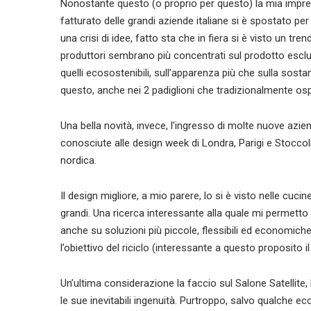
Nonostante questo (o proprio per questo) la mia impre
fatturato delle grandi aziende italiane si è spostato per 
una crisi di idee, fatto sta che in fiera si è visto un t
produttori sembrano più concentrati sul prodotto esclus
quelli ecosostenibili, sull’apparenza più che sulla sost
questo, anche nei 2 padiglioni che tradizionalmente ospita
Una bella novità, invece, l’ingresso di molte nuove azi
conosciute alle design week di Londra, Parigi e Stocco
nordica.
Il design migliore, a mio parere, lo si è visto nelle cuci
grandi. Una ricerca interessante alla quale mi permetto
anche su soluzioni più piccole, flessibili ed economiche 
l’obiettivo del riciclo (interessante a questo proposito i
Un’ultima considerazione la faccio sul Salone Satellite,
le sue inevitabili ingenuità. Purtroppo, salvo qualche e