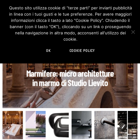
Questo sito utilizza cookie di “terze parti” per inviarti pubblicità
in linea con i tuoi gusti e le tue preferenze. Per avere maggiori
F
I
a
n
informazioni clicca il tasto a lato "Cookie Policy". Chiudendo il
c
s
banner (con il tasto "OK"), cliccando su un link o proseguendo
e
t
b
a
nella navigazione in altra modo, acconsenti all'utilizzo dei
o
g
cookie.
o
r
k
a
m
OK
COOKIE POLICY
DESIGN
Il divano outdoor RHOR di Lyxo