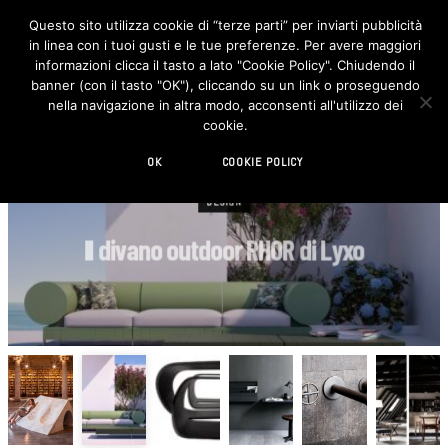
Questo sito utilizza cookie di “terze parti” per inviarti pubblicità
in linea con i tuoi gusti e le tue preferenze. Per avere maggiori
F
I
a
n
informazioni clicca il tasto a lato "Cookie Policy". Chiudendo il
c
s
banner (con il tasto "OK"), cliccando su un link o proseguendo
e
t
b
a
nella navigazione in altra modo, acconsenti all'utilizzo dei
o
g
cookie.
o
r
k
a
m
OK
COOKIE POLICY
DESIGN
Il divano outdoor RHOR di Lyxo