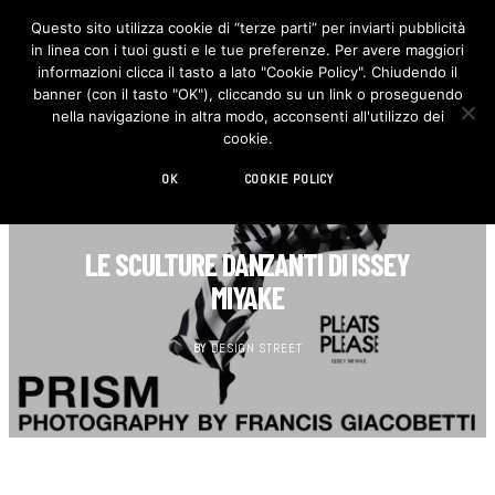
Questo sito utilizza cookie di “terze parti” per inviarti pubblicità
in linea con i tuoi gusti e le tue preferenze. Per avere maggiori
F
I
a
n
informazioni clicca il tasto a lato "Cookie Policy". Chiudendo il
c
s
banner (con il tasto "OK"), cliccando su un link o proseguendo
e
t
b
a
nella navigazione in altra modo, acconsenti all'utilizzo dei
o
g
cookie.
o
r
k
a
m
OK
COOKIE POLICY
FOTOGRAFIA
LE SCULTURE DANZANTI DI ISSEY
MIYAKE
BY
DESIGN STREET