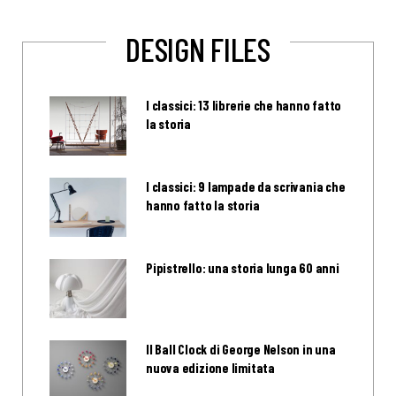
DESIGN FILES
I classici: 13 librerie che hanno fatto
la storia
I classici: 9 lampade da scrivania che
hanno fatto la storia
Pipistrello: una storia lunga 60 anni
Il Ball Clock di George Nelson in una
nuova edizione limitata