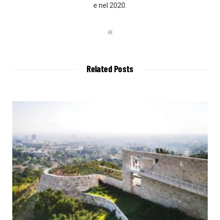
e nel 2020.
W
e
b
s
i
t
Related Posts
e