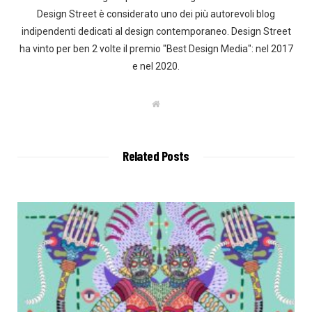
Design Street è considerato uno dei più autorevoli blog
indipendenti dedicati al design contemporaneo. Design Street
ha vinto per ben 2 volte il premio "Best Design Media": nel 2017
e nel 2020.
W
e
b
s
i
t
Related Posts
e