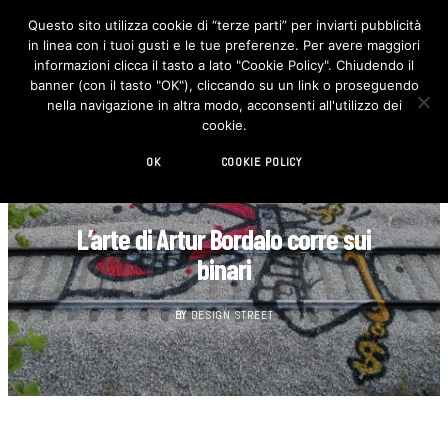
Questo sito utilizza cookie di “terze parti” per inviarti pubblicità
in linea con i tuoi gusti e le tue preferenze. Per avere maggiori
F
I
a
n
informazioni clicca il tasto a lato "Cookie Policy". Chiudendo il
c
s
banner (con il tasto "OK"), cliccando su un link o proseguendo
e
t
b
a
nella navigazione in altra modo, acconsenti all'utilizzo dei
o
g
cookie.
o
r
k
a
m
OK
COOKIE POLICY
ARTE
L’arte di Artur Bordalo corre sui
binari
BY
DESIGN STREET