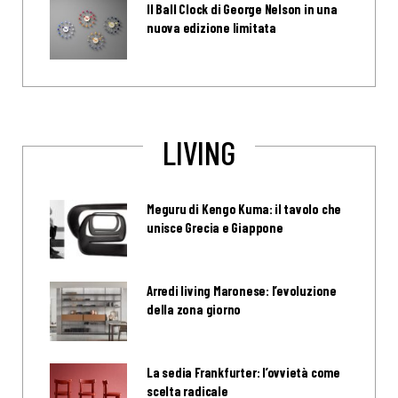
Il Ball Clock di George Nelson in una
nuova edizione limitata
LIVING
Meguru di Kengo Kuma: il tavolo che
unisce Grecia e Giappone
Arredi living Maronese: l’evoluzione
della zona giorno
La sedia Frankfurter: l’ovvietà come
scelta radicale