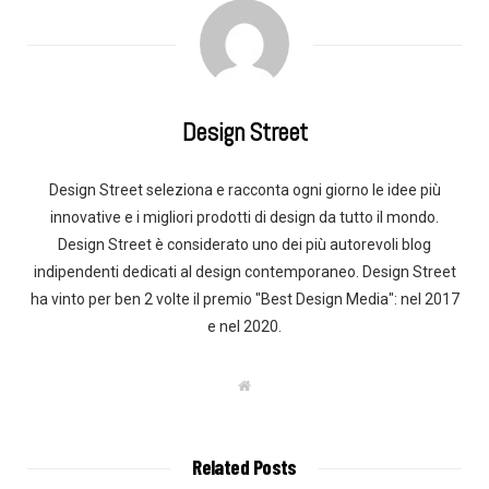
Design Street
Design Street seleziona e racconta ogni giorno le idee più
innovative e i migliori prodotti di design da tutto il mondo.
Design Street è considerato uno dei più autorevoli blog
indipendenti dedicati al design contemporaneo. Design Street
ha vinto per ben 2 volte il premio "Best Design Media": nel 2017
e nel 2020.
W
e
b
s
i
t
Related Posts
e