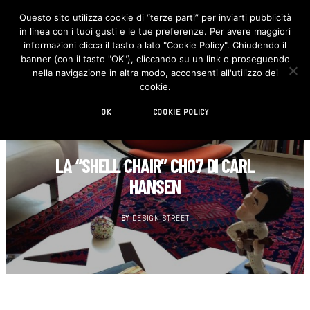
Questo sito utilizza cookie di “terze parti” per inviarti pubblicità
in linea con i tuoi gusti e le tue preferenze. Per avere maggiori
F
I
a
n
informazioni clicca il tasto a lato "Cookie Policy". Chiudendo il
c
s
banner (con il tasto "OK"), cliccando su un link o proseguendo
e
t
b
a
nella navigazione in altra modo, acconsenti all'utilizzo dei
o
g
cookie.
o
r
k
a
m
OK
COOKIE POLICY
CULT
LA “SHELL CHAIR” CH07 DI CARL
HANSEN
BY
DESIGN STREET