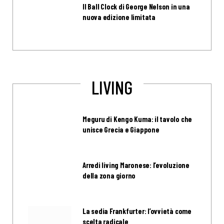
Il Ball Clock di George Nelson in una
nuova edizione limitata
LIVING
Meguru di Kengo Kuma: il tavolo che
unisce Grecia e Giappone
Arredi living Maronese: l’evoluzione
della zona giorno
La sedia Frankfurter: l’ovvietà come
scelta radicale