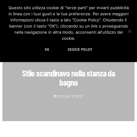
Questo sito utilizza cookie di “terze parti” per inviarti pubblicità
in linea con i tuoi gusti e le tue preferenze. Per avere maggiori
F
I
a
n
informazioni clicca il tasto a lato "Cookie Policy". Chiudendo il
c
s
banner (con il tasto "OK"), cliccando su un link o proseguendo
e
t
b
a
nella navigazione in altra modo, acconsenti all'utilizzo dei
o
g
cookie.
o
r
k
a
m
OK
COOKIE POLICY
DESIGN
Stile scandinavo nella stanza da
bagno
BY
DESIGN STREET