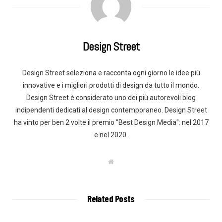
Design Street
Design Street seleziona e racconta ogni giorno le idee più
innovative e i migliori prodotti di design da tutto il mondo.
Design Street è considerato uno dei più autorevoli blog
indipendenti dedicati al design contemporaneo. Design Street
ha vinto per ben 2 volte il premio "Best Design Media": nel 2017
e nel 2020.
W
e
b
s
i
t
Related Posts
e