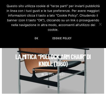
Questo sito utilizza cookie di “terze parti” per inviarti pubblicità
in linea con i tuoi gusti e le tue preferenze. Per avere maggiori
F
I
a
n
informazioni clicca il tasto a lato "Cookie Policy". Chiudendo il
c
s
banner (con il tasto "OK"), cliccando su un link o proseguendo
e
t
b
a
nella navigazione in altra modo, acconsenti all'utilizzo dei
o
g
cookie.
o
r
k
a
m
OK
COOKIE POLICY
DESIGN
LA MITICA “POLLOCK ARM CHAIR” DI
KNOLL (1960)
BY
DESIGN STREET