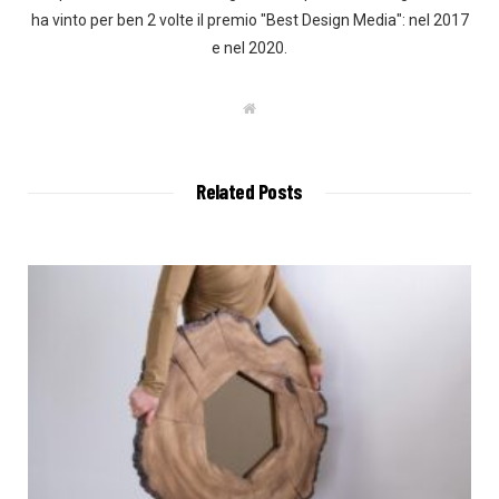
ha vinto per ben 2 volte il premio "Best Design Media": nel 2017
e nel 2020.
W
e
b
s
i
t
Related Posts
e