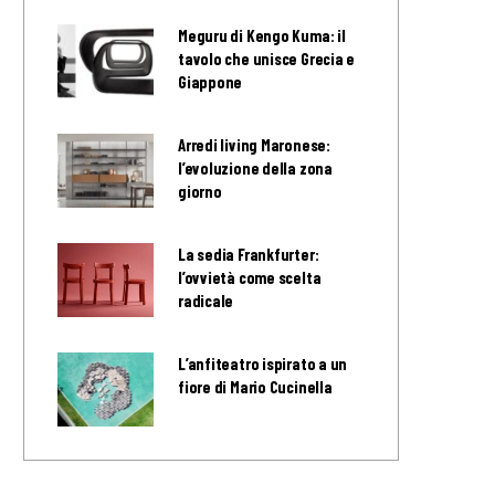
Meguru di Kengo Kuma: il
tavolo che unisce Grecia e
Giappone
Arredi living Maronese:
l’evoluzione della zona
giorno
La sedia Frankfurter:
l’ovvietà come scelta
radicale
L’anfiteatro ispirato a un
fiore di Mario Cucinella