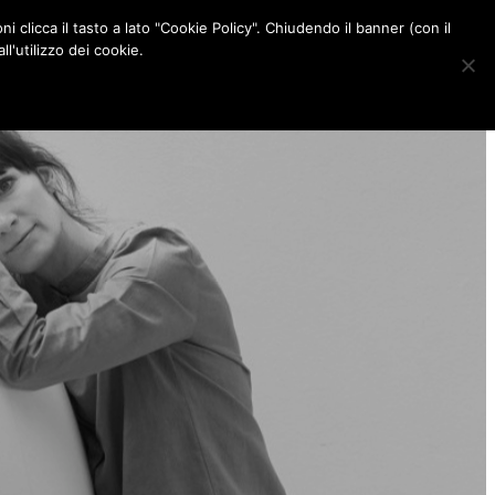
ni clicca il tasto a lato "Cookie Policy". Chiudendo il banner (con il
CONTATTI
l'utilizzo dei cookie.
F
I
P
L
a
n
i
i
c
s
n
n
e
t
t
k
b
a
e
e
o
g
r
d
o
r
e
I
k
a
s
n
m
t