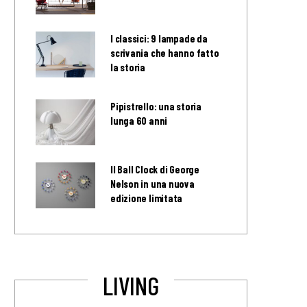
I classici: 9 lampade da
scrivania che hanno fatto
la storia
Pipistrello: una storia
lunga 60 anni
Il Ball Clock di George
Nelson in una nuova
edizione limitata
LIVING