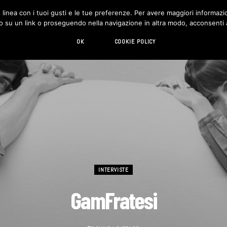
in linea con i tuoi gusti e le tue preferenze. Per avere maggiori informazio
DESIGN
LIVING
HI-TECH
CHI SIAMO
o su un link o proseguendo nella navigazione in altra modo, acconsenti al
OK
COOKIE POLICY
INTERVISTE
GamFratesi