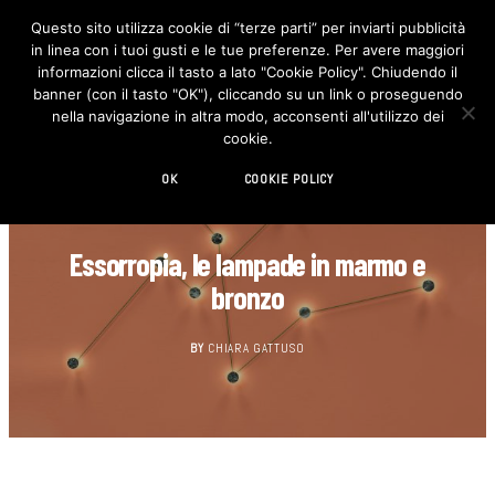
Questo sito utilizza cookie di “terze parti” per inviarti pubblicità
in linea con i tuoi gusti e le tue preferenze. Per avere maggiori
F
I
a
n
informazioni clicca il tasto a lato "Cookie Policy". Chiudendo il
c
s
banner (con il tasto "OK"), cliccando su un link o proseguendo
e
t
b
a
nella navigazione in altra modo, acconsenti all'utilizzo dei
o
g
cookie.
o
r
k
a
m
OK
COOKIE POLICY
GIOVANI DESIGNER
Essorropia, le lampade in marmo e
bronzo
BY
CHIARA GATTUSO