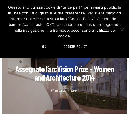
Questo sito utilizza cookie di “terze parti” per inviarti pubblicità
in linea con i tuoi gusti e le tue preferenze. Per avere maggiori
F
I
a
n
informazioni clicca il tasto a lato "Cookie Policy". Chiudendo il
c
s
banner (con il tasto "OK"), cliccando su un link o proseguendo
e
t
b
a
nella navigazione in altra modo, acconsenti all'utilizzo dei
o
g
cookie.
o
r
k
a
m
OK
COOKIE POLICY
ARCHITETTURA
Assegnato l’arcVision Prize – Women
and Architecture 2014
BY
DESIGN STREET