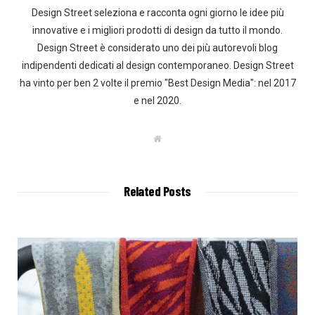
Design Street seleziona e racconta ogni giorno le idee più
innovative e i migliori prodotti di design da tutto il mondo.
Design Street è considerato uno dei più autorevoli blog
indipendenti dedicati al design contemporaneo. Design Street
ha vinto per ben 2 volte il premio "Best Design Media": nel 2017
e nel 2020.
W
e
b
s
i
t
Related Posts
e