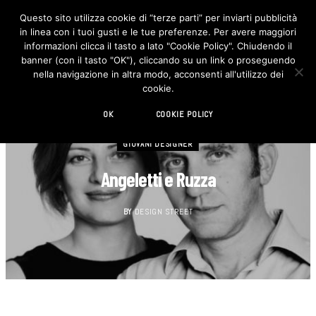
Questo sito utilizza cookie di “terze parti” per inviarti pubblicità
in linea con i tuoi gusti e le tue preferenze. Per avere maggiori
F
I
a
n
informazioni clicca il tasto a lato "Cookie Policy". Chiudendo il
c
s
banner (con il tasto "OK"), cliccando su un link o proseguendo
e
t
b
a
nella navigazione in altra modo, acconsenti all'utilizzo dei
o
g
cookie.
o
r
k
a
m
OK
COOKIE POLICY
GIOVANI DESIGNER
Angeletti e Ruzza
BY
DESIGN STREET