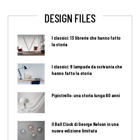
DESIGN FILES
I classici: 13 librerie che hanno fatto
la storia
I classici: 9 lampade da scrivania che
hanno fatto la storia
Pipistrello: una storia lunga 60 anni
Il Ball Clock di George Nelson in una
nuova edizione limitata