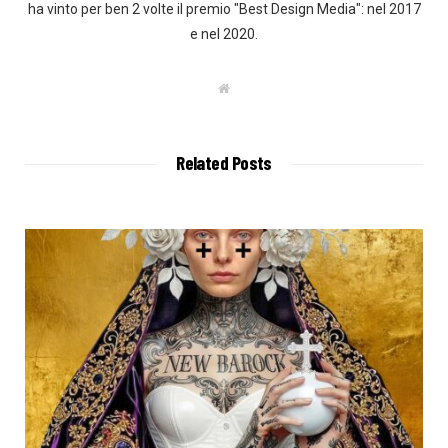
ha vinto per ben 2 volte il premio "Best Design Media": nel 2017
e nel 2020.
W
e
b
s
i
t
Related Posts
e