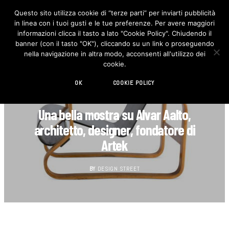
Questo sito utilizza cookie di “terze parti” per inviarti pubblicità
in linea con i tuoi gusti e le tue preferenze. Per avere maggiori
F
I
a
n
informazioni clicca il tasto a lato "Cookie Policy". Chiudendo il
c
s
banner (con il tasto "OK"), cliccando su un link o proseguendo
e
t
b
a
nella navigazione in altra modo, acconsenti all'utilizzo dei
o
g
cookie.
o
r
k
a
m
OK
COOKIE POLICY
AGENDA
Una bella mostra su Alvar Aalto,
architetto, designer, fondatore di
Artek
BY
DESIGN STREET