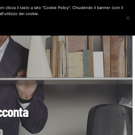
ni clicca il tasto a lato "Cookie Policy". Chiudendo il banner (con il
CONTATTI
l'utilizzo dei cookie.
F
I
P
L
a
n
i
i
c
s
n
n
e
t
t
k
b
a
e
e
o
g
r
d
o
r
e
I
k
a
s
n
m
t
acconta