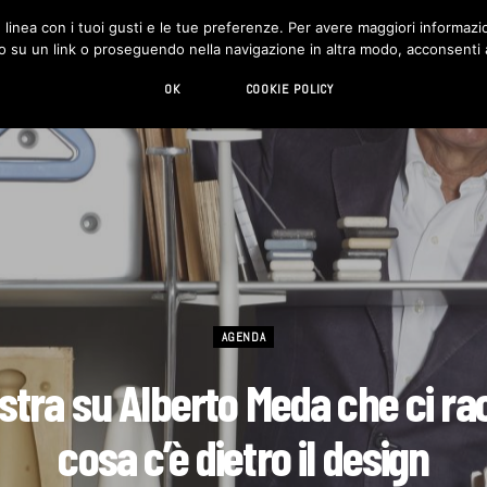
in linea con i tuoi gusti e le tue preferenze. Per avere maggiori informazio
DESIGN
LIVING
HI-TECH
CHI SIAMO
o su un link o proseguendo nella navigazione in altra modo, acconsenti al
OK
COOKIE POLICY
AGENDA
tra su Alberto Meda che ci r
cosa c’è dietro il design