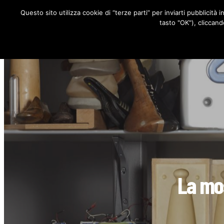
Questo sito utilizza cookie di “terze parti” per inviarti pubblicità 
RUBRICHE
tasto "OK"), cliccand
La mos