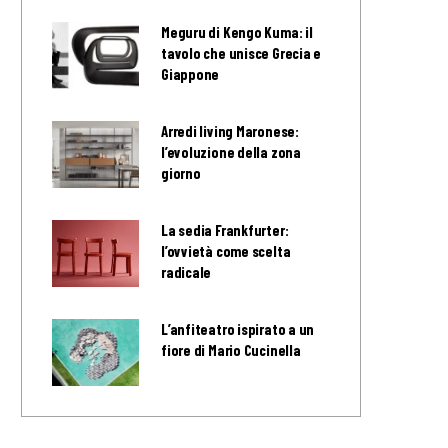
Meguru di Kengo Kuma: il
tavolo che unisce Grecia e
Giappone
Arredi living Maronese:
l’evoluzione della zona
giorno
La sedia Frankfurter:
l’ovvietà come scelta
radicale
L’anfiteatro ispirato a un
fiore di Mario Cucinella