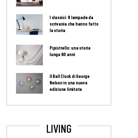
I classici: 9 lampade da
scrivania che hanno fatto
la storia
Pipistrello: una storia
lunga 60 anni
Il Ball Clock di George
Nelson in una nuova
edizione limitata
LIVING