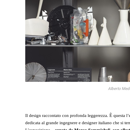
Alberto Meda
È
Il design raccontato con
profonda
leggerezza.
questa l
dedicat
a
al
grande
ingegnere e designer italiano
che si ter