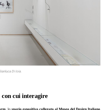
ianluca Di Ioia.
 con cui interagire
form
, lo
spazio espositivo collegato al Museo del Design Italiano