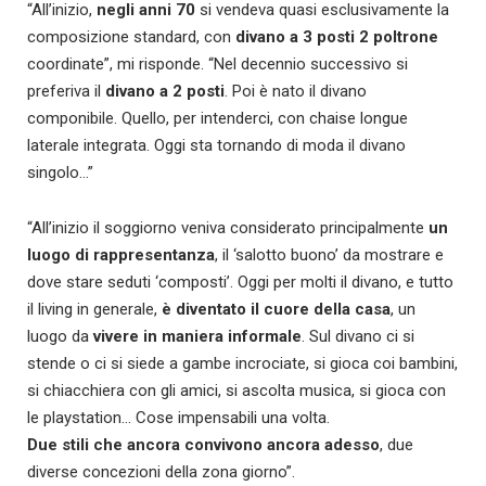
“All’inizio,
negli anni 70
si vendeva quasi esclusivamente la
composizione standard, con
divano a 3 posti 2 poltrone
coordinate”, mi risponde. “Nel decennio successivo si
preferiva il
divano a 2 posti
. Poi è nato il divano
componibile. Quello, per intenderci, con chaise longue
laterale integrata. Oggi sta tornando di moda il divano
singolo…”
“All’inizio il soggiorno veniva considerato principalmente
un
luogo di rappresentanza
, il ‘salotto buono’ da mostrare e
dove stare seduti ‘composti’. Oggi per molti il divano, e tutto
il living in generale,
è diventato il cuore della casa
, un
luogo da
vivere in maniera informale
. Sul divano ci si
stende o ci si siede a gambe incrociate, si gioca coi bambini,
si chiacchiera con gli amici, si ascolta musica, si gioca con
le playstation… Cose impensabili una volta.
Due stili che ancora convivono ancora adesso
, due
diverse concezioni della zona giorno”.