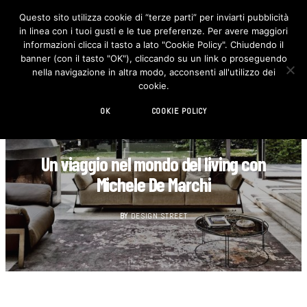
Questo sito utilizza cookie di “terze parti” per inviarti pubblicità
in linea con i tuoi gusti e le tue preferenze. Per avere maggiori
F
I
a
n
informazioni clicca il tasto a lato "Cookie Policy". Chiudendo il
c
s
banner (con il tasto "OK"), cliccando su un link o proseguendo
e
t
b
a
nella navigazione in altra modo, acconsenti all'utilizzo dei
o
g
cookie.
o
r
k
a
m
OK
COOKIE POLICY
DESIGN
Un viaggio nel mondo del living con
Michele De Marchi
BY
DESIGN STREET