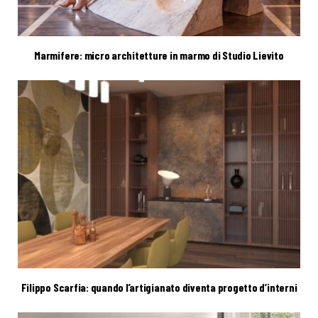
Marmifere: micro architetture in marmo di Studio Lievito
Filippo Scarfia: quando l’artigianato diventa progetto d’interni