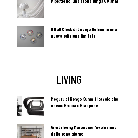
Pipistrello: una storia lunga 60 anni
Il Ball Clock di George Nelson in una
nuova edizione limitata
LIVING
Meguru di Kengo Kuma: il tavolo che
unisce Grecia e Giappone
Arredi living Maronese: l’evoluzione
della zona giorno