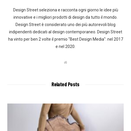
Design Street seleziona e racconta ogni giorno le idee più
innovative e i migliori prodotti di design da tutto il mondo.
Design Street è considerato uno dei più autorevoli blog
indipendenti dedicati al design contemporaneo. Design Street
ha vinto per ben 2 volte il premio "Best Design Media": nel 2017
e nel 2020.
W
e
b
s
i
t
Related Posts
e