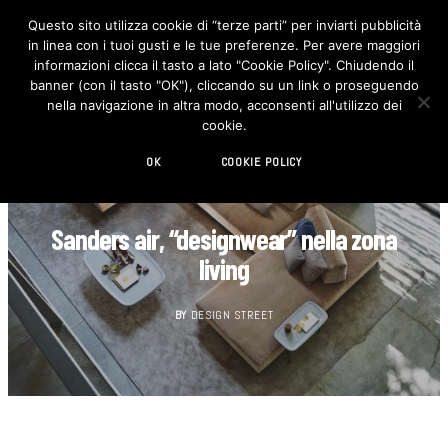
Questo sito utilizza cookie di “terze parti” per inviarti pubblicità
in linea con i tuoi gusti e le tue preferenze. Per avere maggiori
F
I
a
n
informazioni clicca il tasto a lato "Cookie Policy". Chiudendo il
c
s
banner (con il tasto "OK"), cliccando su un link o proseguendo
e
t
b
a
nella navigazione in altra modo, acconsenti all'utilizzo dei
o
g
cookie.
o
r
k
a
m
OK
COOKIE POLICY
DESIGN
Sanders air, “designwear” nella zona
living
BY
DESIGN STREET