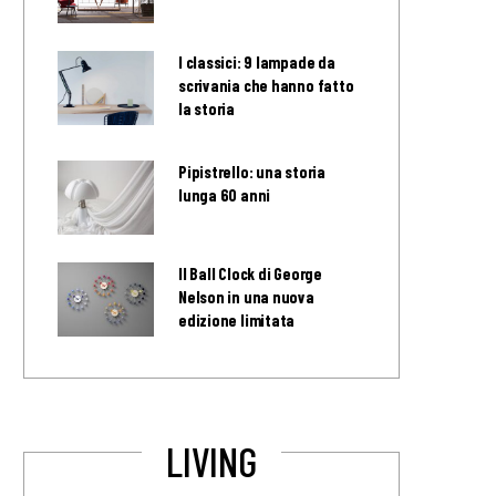
I classici: 9 lampade da
scrivania che hanno fatto
la storia
Pipistrello: una storia
lunga 60 anni
Il Ball Clock di George
Nelson in una nuova
edizione limitata
LIVING