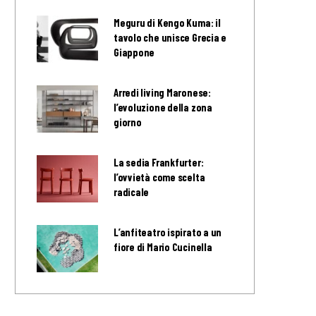
Meguru di Kengo Kuma: il
tavolo che unisce Grecia e
Giappone
Arredi living Maronese:
l’evoluzione della zona
giorno
La sedia Frankfurter:
l’ovvietà come scelta
radicale
L’anfiteatro ispirato a un
fiore di Mario Cucinella