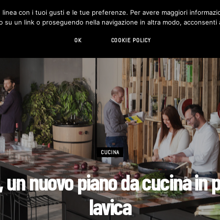
in linea con i tuoi gusti e le tue preferenze. Per avere maggiori informazio
DESIGN
LIVING
HI-TECH
CHI SIAMO
o su un link o proseguendo nella navigazione in altra modo, acconsenti al
OK
COOKIE POLICY
CUCINA
, un nuovo piano da cucina in p
lavica