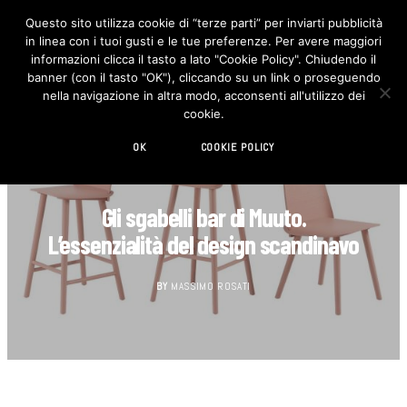
Questo sito utilizza cookie di “terze parti” per inviarti pubblicità
in linea con i tuoi gusti e le tue preferenze. Per avere maggiori
F
I
a
n
informazioni clicca il tasto a lato "Cookie Policy". Chiudendo il
c
s
banner (con il tasto "OK"), cliccando su un link o proseguendo
e
t
b
a
nella navigazione in altra modo, acconsenti all'utilizzo dei
o
g
cookie.
o
r
k
a
m
OK
COOKIE POLICY
DESIGN
Gli sgabelli bar di Muuto.
L’essenzialità del design scandinavo
BY
MASSIMO ROSATI