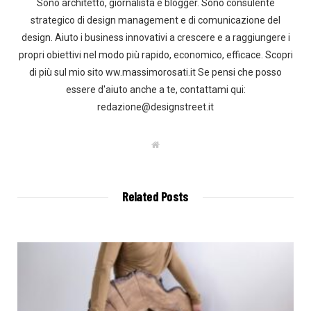
Sono architetto, giornalista e blogger. Sono consulente
strategico di design management e di comunicazione del
design. Aiuto i business innovativi a crescere e a raggiungere i
propri obiettivi nel modo più rapido, economico, efficace. Scopri
di più sul mio sito ww.massimorosati.it Se pensi che posso
essere d'aiuto anche a te, contattami qui:
redazione@designstreet.it
W
e
b
s
i
t
Related Posts
e