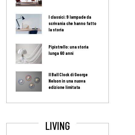
I classici: 9 lampade da
scrivania che hanno fatto
la storia
Pipistrello: una storia
lunga 60 anni
Il Ball Clock di George
Nelson in una nuova
edizione limitata
LIVING