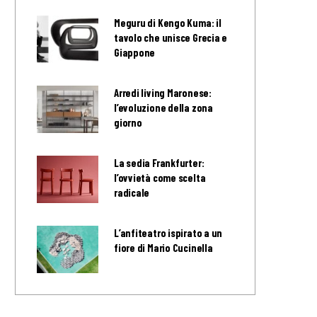
Meguru di Kengo Kuma: il
tavolo che unisce Grecia e
Giappone
Arredi living Maronese:
l’evoluzione della zona
giorno
La sedia Frankfurter:
l’ovvietà come scelta
radicale
L’anfiteatro ispirato a un
fiore di Mario Cucinella