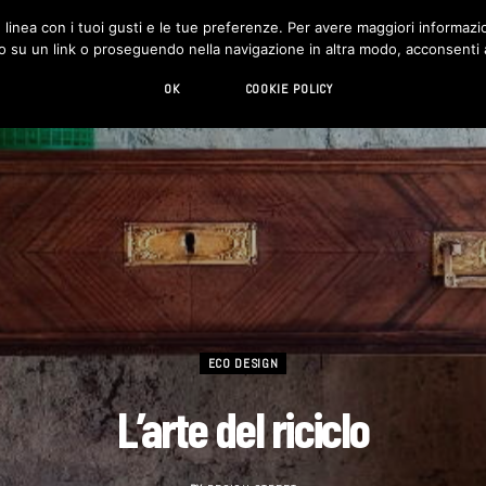
in linea con i tuoi gusti e le tue preferenze. Per avere maggiori informazio
DESIGN
LIVING
HI-TECH
CHI SIAMO
o su un link o proseguendo nella navigazione in altra modo, acconsenti al
OK
COOKIE POLICY
ECO DESIGN
L’arte del riciclo