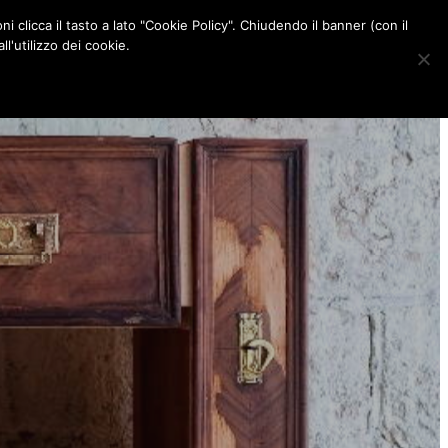
ni clicca il tasto a lato "Cookie Policy". Chiudendo il banner (con il
CONTATTI
l'utilizzo dei cookie.
F
I
P
L
a
n
i
i
c
s
n
n
e
t
t
k
b
a
e
e
o
g
r
d
o
r
e
I
k
a
s
n
m
t