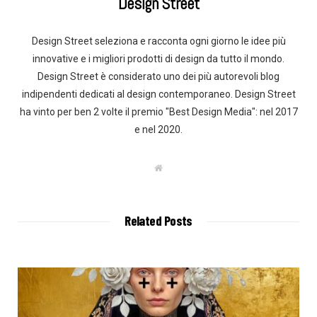
Design Street
Design Street seleziona e racconta ogni giorno le idee più
innovative e i migliori prodotti di design da tutto il mondo.
Design Street è considerato uno dei più autorevoli blog
indipendenti dedicati al design contemporaneo. Design Street
ha vinto per ben 2 volte il premio "Best Design Media": nel 2017
e nel 2020.
W
e
b
s
i
t
Related Posts
e