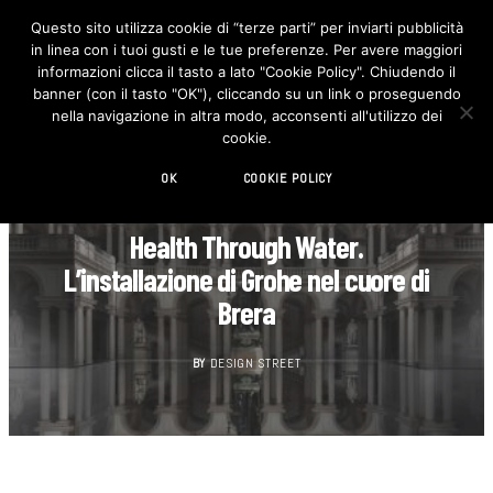
Questo sito utilizza cookie di “terze parti” per inviarti pubblicità
in linea con i tuoi gusti e le tue preferenze. Per avere maggiori
F
I
a
n
informazioni clicca il tasto a lato "Cookie Policy". Chiudendo il
c
s
banner (con il tasto "OK"), cliccando su un link o proseguendo
e
t
b
a
nella navigazione in altra modo, acconsenti all'utilizzo dei
o
g
cookie.
o
r
k
a
m
OK
COOKIE POLICY
AGENDA
Health Through Water.
L’installazione di Grohe nel cuore di
Brera
BY
DESIGN STREET