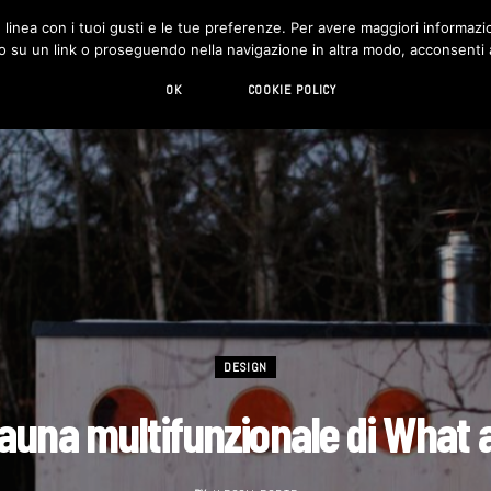
in linea con i tuoi gusti e le tue preferenze. Per avere maggiori informazio
DESIGN
LIVING
HI-TECH
CHI SIAMO
o su un link o proseguendo nella navigazione in altra modo, acconsenti al
OK
COOKIE POLICY
DESIGN
auna multifunzionale di What 