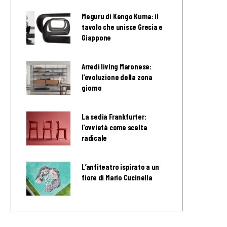
Meguru di Kengo Kuma: il
tavolo che unisce Grecia e
Giappone
Arredi living Maronese:
l’evoluzione della zona
giorno
La sedia Frankfurter:
l’ovvietà come scelta
radicale
L’anfiteatro ispirato a un
fiore di Mario Cucinella