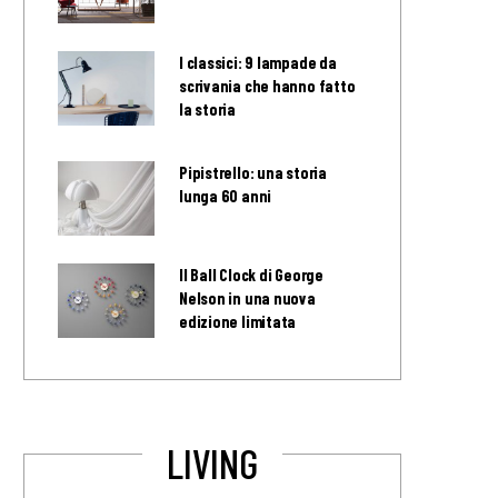
I classici: 9 lampade da
scrivania che hanno fatto
la storia
Pipistrello: una storia
lunga 60 anni
Il Ball Clock di George
Nelson in una nuova
edizione limitata
LIVING