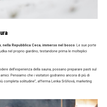
tura
n
,
nella Repubblica Ceca
,
immerso nel bosco
. Le sue porte
udka nel proprio giardino, testandone prima le molteplici
 godere dell’esperienza della sauna, possano preparare pasti sul
 amici. Pensiamo che i visitatori godranno ancora di più di
a più completa solitudine”, afferma Lenka Sršňová, marketing