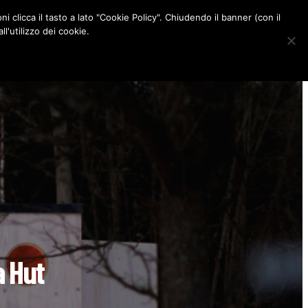
ni clicca il tasto a lato "Cookie Policy". Chiudendo il banner (con il
CONTATTI
l'utilizzo dei cookie.
F
I
P
L
a
n
i
i
c
s
n
n
e
t
t
k
b
a
e
e
o
g
r
d
o
r
e
I
k
a
s
n
m
t
a Hut