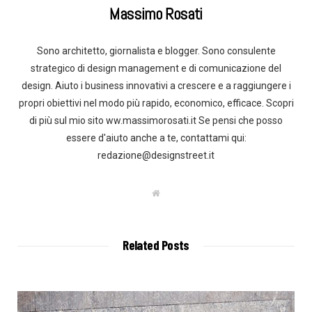
Massimo Rosati
Sono architetto, giornalista e blogger. Sono consulente
strategico di design management e di comunicazione del
design. Aiuto i business innovativi a crescere e a raggiungere i
propri obiettivi nel modo più rapido, economico, efficace. Scopri
di più sul mio sito ww.massimorosati.it Se pensi che posso
essere d'aiuto anche a te, contattami qui:
redazione@designstreet.it
W
e
b
s
i
t
Related Posts
e