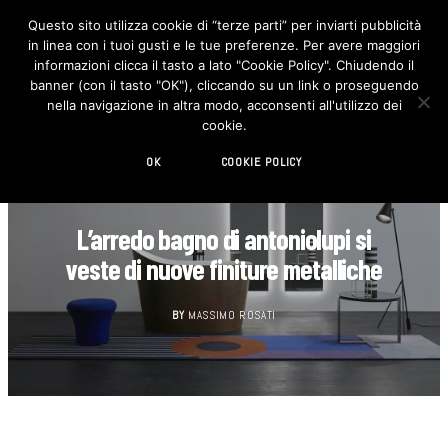
Questo sito utilizza cookie di “terze parti” per inviarti pubblicità
in linea con i tuoi gusti e le tue preferenze. Per avere maggiori
F
I
a
n
informazioni clicca il tasto a lato "Cookie Policy". Chiudendo il
c
s
banner (con il tasto "OK"), cliccando su un link o proseguendo
e
t
b
a
nella navigazione in altra modo, acconsenti all'utilizzo dei
o
g
cookie.
o
r
k
a
m
OK
COOKIE POLICY
BAGNO
L’arredo bagno di antoniolupi si
veste di nuove finiture metalliche
BY
MASSIMO ROSATI