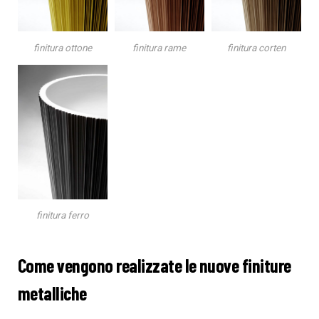
finitura ottone
finitura rame
finitura corten
finitura ferro
Come vengono realizzate le nuove finiture
metalliche