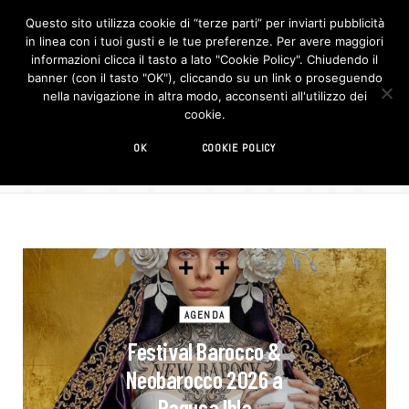
Questo sito utilizza cookie di “terze parti” per inviarti pubblicità
in linea con i tuoi gusti e le tue preferenze. Per avere maggiori
F
I
a
n
informazioni clicca il tasto a lato "Cookie Policy". Chiudendo il
c
s
banner (con il tasto "OK"), cliccando su un link o proseguendo
e
t
b
a
nella navigazione in altra modo, acconsenti all'utilizzo dei
o
g
CATEGOR
cookie.
o
r
CATEGORY
k
a
m
Argomenti
OK
COOKIE POLICY
AGENDA
Festival Barocco &
Neobarocco 2026 a
Ragusa Ibla