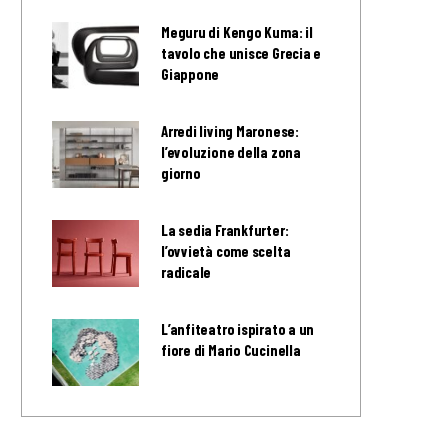
Meguru di Kengo Kuma: il
tavolo che unisce Grecia e
Giappone
Arredi living Maronese:
l’evoluzione della zona
giorno
La sedia Frankfurter:
l’ovvietà come scelta
radicale
L’anfiteatro ispirato a un
fiore di Mario Cucinella