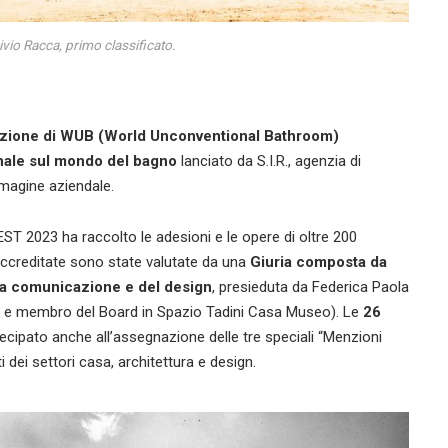
Livio Racca, primo classificato.
izione di WUB (World Unconventional Bathroom)
onale sul mondo del bagno
lanciato da S.I.R., agenzia di
mmagine aziendale.
ST 2023 ha raccolto le adesioni e le opere di oltre 200
 accreditate sono state valutate da una
Giuria composta da
la comunicazione e del design
, presieduta da Federica Paola
fa e membro del Board in Spazio Tadini Casa Museo). Le
26
ecipato anche all’assegnazione delle tre speciali “Menzioni
dei settori casa, architettura e design.