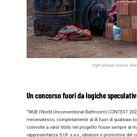
High altitude rescue, Mari
Un concorso fuori da logiche speculativ
“WUB (World Unconventional Bathroom) CONTEST 2023 è u
mecenatesco, completamente al di fuori di qualsiasi log
coinvolte a vario titolo nel progetto fosse sempre al ma
rappresentanza S.I.R. s.a.s., ideatore e promotore del