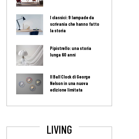
I classici: 9 lampade da
scrivania che hanno fatto
la storia
Pipistrello: una storia
lunga 60 anni
Il Ball Clock di George
Nelson in una nuova
edizione limitata
LIVING