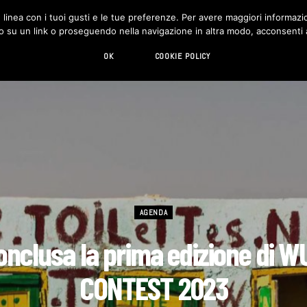
in linea con i tuoi gusti e le tue preferenze. Per avere maggiori informazio
DESIGN
LIVING
HI-TECH
CHI SIAMO
o su un link o proseguendo nella navigazione in altra modo, acconsenti al
OK
COOKIE POLICY
AGENDA
onclusa la prima edizione di W
CONTEST 2023