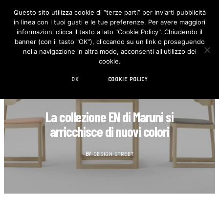
Questo sito utilizza cookie di “terze parti” per inviarti pubblicità
in linea con i tuoi gusti e le tue preferenze. Per avere maggiori
F
I
a
n
informazioni clicca il tasto a lato "Cookie Policy". Chiudendo il
c
s
banner (con il tasto "OK"), cliccando su un link o proseguendo
e
t
b
a
nella navigazione in altra modo, acconsenti all'utilizzo dei
o
g
cookie.
o
r
k
a
m
OK
COOKIE POLICY
DESIGN
La collezione EN di Maruni si
arricchisce di nuovi colori
BY
DESIGN STREET