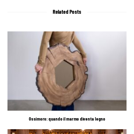
s
i
t
Related Posts
e
Ossimoro: quando il marmo diventa legno