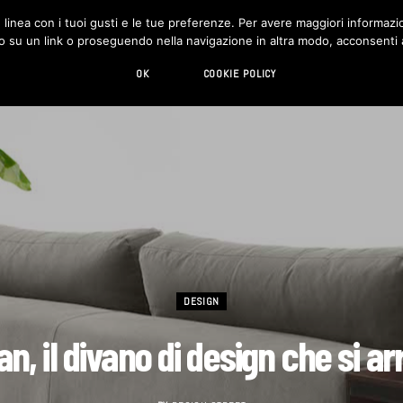
in linea con i tuoi gusti e le tue preferenze. Per avere maggiori informazio
DESIGN
LIVING
HI-TECH
CHI SIAMO
o su un link o proseguendo nella navigazione in altra modo, acconsenti al
OK
COOKIE POLICY
DESIGN
n, il divano di design che si a