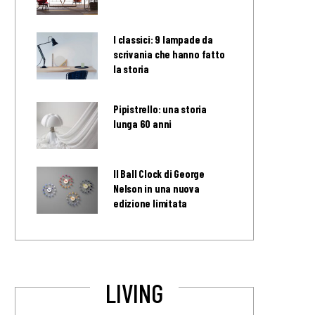
I classici: 9 lampade da
scrivania che hanno fatto
la storia
Pipistrello: una storia
lunga 60 anni
Il Ball Clock di George
Nelson in una nuova
edizione limitata
LIVING