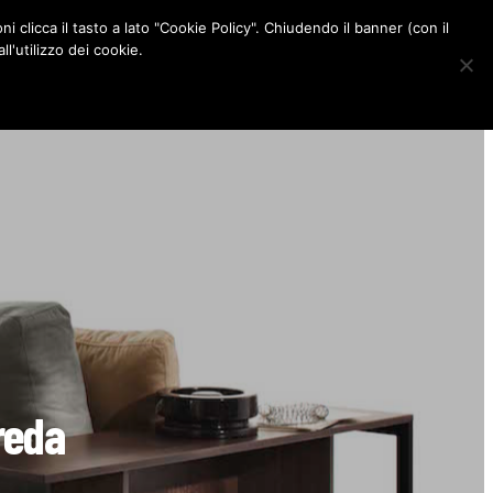
ni clicca il tasto a lato "Cookie Policy". Chiudendo il banner (con il
CONTATTI
l'utilizzo dei cookie.
F
I
P
L
a
n
i
i
c
s
n
n
e
t
t
k
b
a
e
e
o
g
r
d
o
r
e
I
k
a
s
n
m
t
rreda