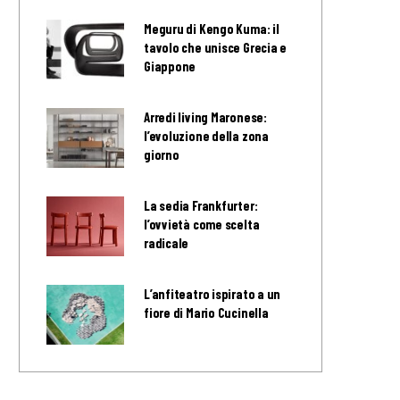
Meguru di Kengo Kuma: il
tavolo che unisce Grecia e
Giappone
Arredi living Maronese:
l’evoluzione della zona
giorno
La sedia Frankfurter:
l’ovvietà come scelta
radicale
L’anfiteatro ispirato a un
fiore di Mario Cucinella