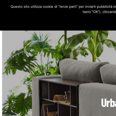
Questo sito utilizza cookie di “terze parti” per inviarti pubblicità 
RUBRICHE
tasto "OK"), cliccand
Urba