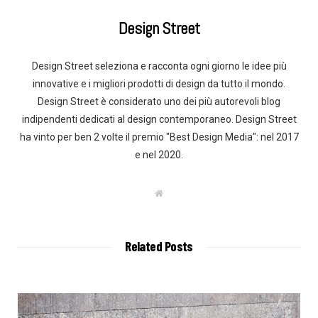
Design Street
Design Street seleziona e racconta ogni giorno le idee più
innovative e i migliori prodotti di design da tutto il mondo.
Design Street è considerato uno dei più autorevoli blog
indipendenti dedicati al design contemporaneo. Design Street
ha vinto per ben 2 volte il premio "Best Design Media": nel 2017
e nel 2020.
W
e
b
s
i
t
Related Posts
e