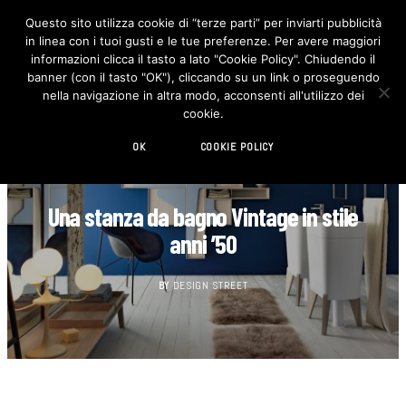
Questo sito utilizza cookie di “terze parti” per inviarti pubblicità
in linea con i tuoi gusti e le tue preferenze. Per avere maggiori
F
I
a
n
informazioni clicca il tasto a lato "Cookie Policy". Chiudendo il
c
s
banner (con il tasto "OK"), cliccando su un link o proseguendo
e
t
b
a
nella navigazione in altra modo, acconsenti all'utilizzo dei
o
g
cookie.
o
r
k
a
m
OK
COOKIE POLICY
BAGNO
Una stanza da bagno Vintage in stile
anni ’50
BY
DESIGN STREET