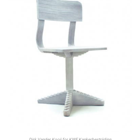
Dirk Vander Kooij for KWF Kankerbestrijding