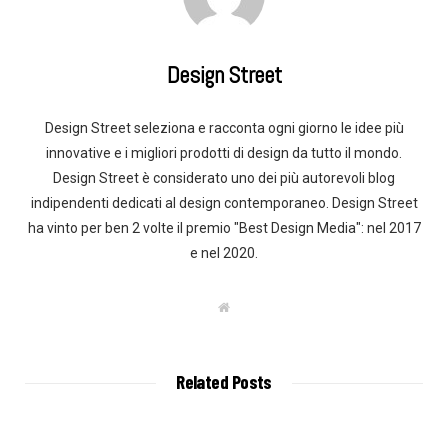
Design Street
Design Street seleziona e racconta ogni giorno le idee più
innovative e i migliori prodotti di design da tutto il mondo.
Design Street è considerato uno dei più autorevoli blog
indipendenti dedicati al design contemporaneo. Design Street
ha vinto per ben 2 volte il premio "Best Design Media": nel 2017
e nel 2020.
W
e
b
s
i
t
Related Posts
e