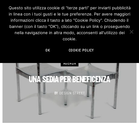
Questo sito utilizza cookie di “terze parti” per inviarti pubblicità
in linea con i tuoi gusti e le tue preferenze. Per avere maggiori
F
I
a
n
informazioni clicca il tasto a lato "Cookie Policy". Chiudendo il
c
s
banner (con il tasto "OK"), cliccando su un link o proseguendo
e
t
b
a
nella navigazione in altra modo, acconsenti all'utilizzo dei
o
g
cookie.
o
r
k
a
m
OK
COOKIE POLICY
AGENDA
UNA SEDIA PER BENEFICENZA
BY
DESIGN STREET