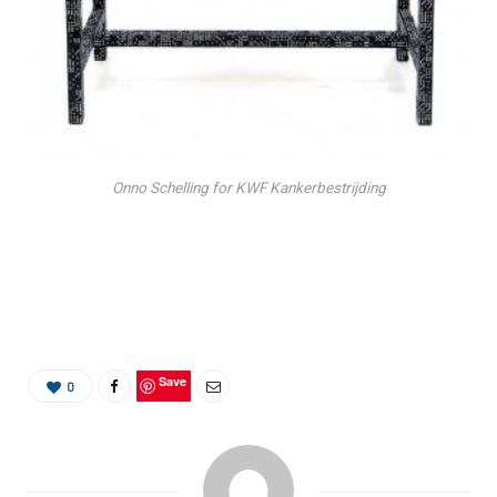
Onno Schelling for KWF Kankerbestrijding
Save
0