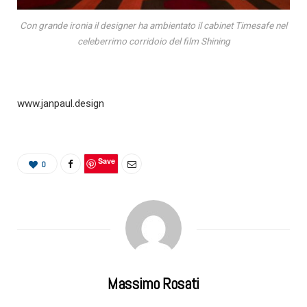
Con grande ironia il designer ha ambientato il cabinet Timesafe nel
celeberrimo corridoio del film Shining
www.janpaul.design
Save
0
Massimo Rosati