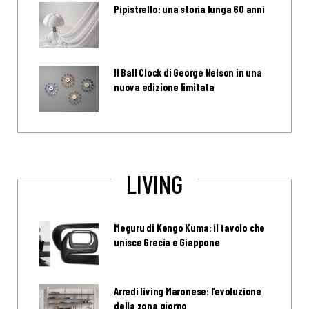
Pipistrello: una storia lunga 60 anni
Il Ball Clock di George Nelson in una
nuova edizione limitata
LIVING
Meguru di Kengo Kuma: il tavolo che
unisce Grecia e Giappone
Arredi living Maronese: l’evoluzione
della zona giorno