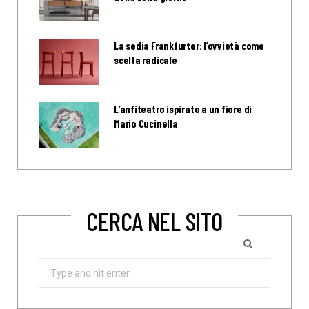
La sedia Frankfurter: l’ovvietà come
scelta radicale
L’anfiteatro ispirato a un fiore di
Mario Cucinella
CERCA NEL SITO
Search
for: