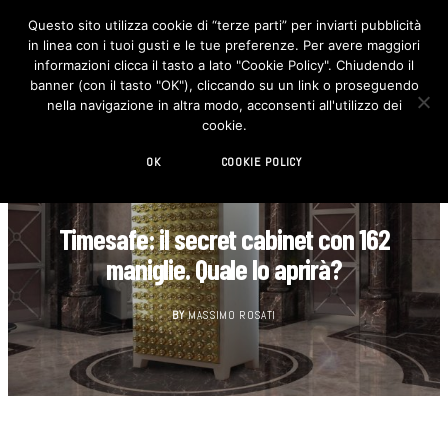
Questo sito utilizza cookie di “terze parti” per inviarti pubblicità
in linea con i tuoi gusti e le tue preferenze. Per avere maggiori
F
I
a
n
informazioni clicca il tasto a lato "Cookie Policy". Chiudendo il
c
s
banner (con il tasto "OK"), cliccando su un link o proseguendo
e
t
b
a
nella navigazione in altra modo, acconsenti all'utilizzo dei
o
g
cookie.
o
r
k
a
m
OK
COOKIE POLICY
DESIGN
Timesafe: il secret cabinet con 162
maniglie. Quale lo aprirà?
BY
MASSIMO ROSATI