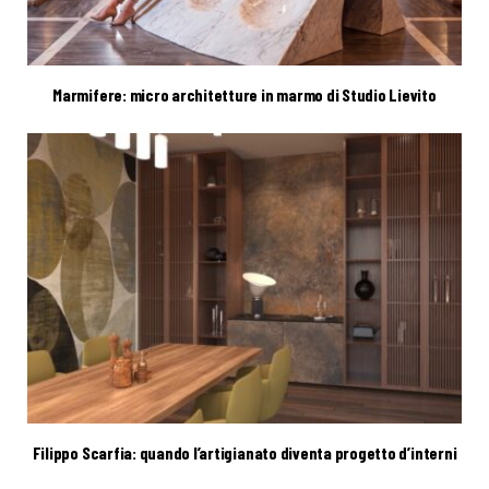
Marmifere: micro architetture in marmo di Studio Lievito
Filippo Scarfia: quando l’artigianato diventa progetto d’interni