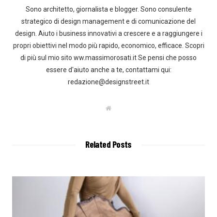
Sono architetto, giornalista e blogger. Sono consulente
strategico di design management e di comunicazione del
design. Aiuto i business innovativi a crescere e a raggiungere i
propri obiettivi nel modo più rapido, economico, efficace. Scopri
di più sul mio sito ww.massimorosati.it Se pensi che posso
essere d'aiuto anche a te, contattami qui:
redazione@designstreet.it
W
e
b
s
i
t
Related Posts
e