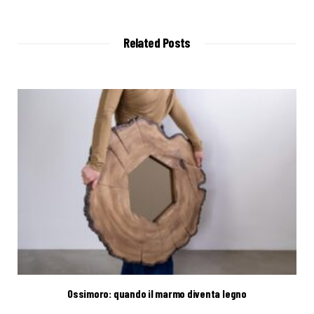
b
s
i
t
Related Posts
e
Ossimoro: quando il marmo diventa legno