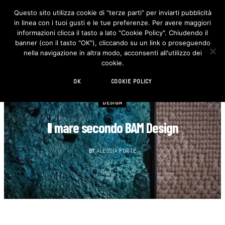
Questo sito utilizza cookie di “terze parti” per inviarti pubblicità
in linea con i tuoi gusti e le tue preferenze. Per avere maggiori
F
I
a
n
informazioni clicca il tasto a lato "Cookie Policy". Chiudendo il
c
s
banner (con il tasto "OK"), cliccando su un link o proseguendo
e
t
b
a
nella navigazione in altra modo, acconsenti all'utilizzo dei
o
g
cookie.
o
r
k
a
m
OK
COOKIE POLICY
DESIGN
Il mare secondo BAM Design
BY
ALESSIA FORTE