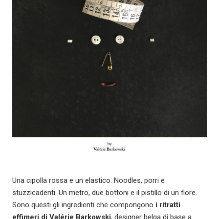
Una cipolla rossa e un elastico. Noodles, porri e
stuzzicadenti. Un metro, due bottoni e il pistillo di un fiore.
Sono questi gli ingredienti che compongono
i ritratti
effimeri di Valérie Barkowski
, designer belga di base a