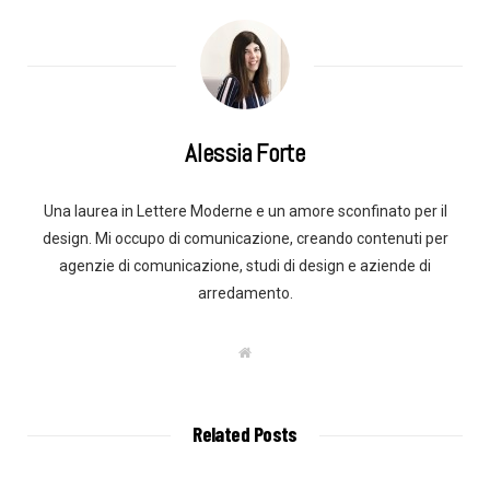
Alessia Forte
Una laurea in Lettere Moderne e un amore sconfinato per il
design. Mi occupo di comunicazione, creando contenuti per
agenzie di comunicazione, studi di design e aziende di
arredamento.
W
e
b
s
i
t
Related Posts
e