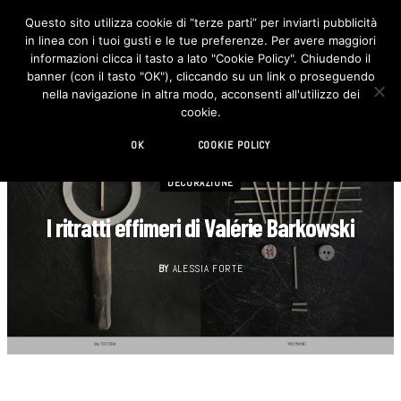
Questo sito utilizza cookie di “terze parti” per inviarti pubblicità
in linea con i tuoi gusti e le tue preferenze. Per avere maggiori
F
I
a
n
informazioni clicca il tasto a lato "Cookie Policy". Chiudendo il
c
s
banner (con il tasto "OK"), cliccando su un link o proseguendo
e
t
b
a
nella navigazione in altra modo, acconsenti all'utilizzo dei
o
g
cookie.
o
r
k
a
m
OK
COOKIE POLICY
DECORAZIONE
I ritratti effimeri di Valérie Barkowski
BY
ALESSIA FORTE