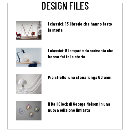
DESIGN FILES
I classici: 13 librerie che hanno fatto
la storia
I classici: 9 lampade da scrivania che
hanno fatto la storia
Pipistrello: una storia lunga 60 anni
Il Ball Clock di George Nelson in una
nuova edizione limitata