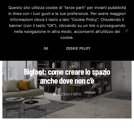
Questo sito utilizza cookie di “terze parti” per inviarti pubblicità
in linea con i tuoi gusti e le tue preferenze. Per avere maggiori
F
I
a
n
informazioni clicca il tasto a lato "Cookie Policy". Chiudendo il
c
s
banner (con il tasto "OK"), cliccando su un link o proseguendo
e
t
b
a
nella navigazione in altra modo, acconsenti all'utilizzo dei
o
g
cookie.
o
r
k
a
m
OK
COOKIE POLICY
DESIGN
Bigfoot: come creare lo spazio
anche dove non c’è
BY
ALESSIA FORTE