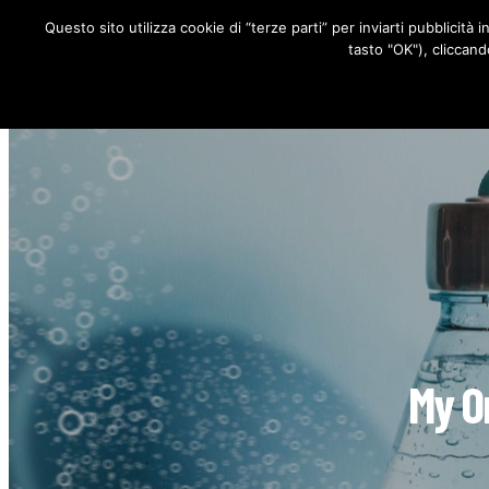
Questo sito utilizza cookie di “terze parti” per inviarti pubblicità 
RUBRICHE
tasto "OK"), cliccand
My O