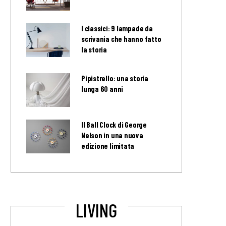
I classici: 9 lampade da
scrivania che hanno fatto
la storia
Pipistrello: una storia
lunga 60 anni
Il Ball Clock di George
Nelson in una nuova
edizione limitata
LIVING