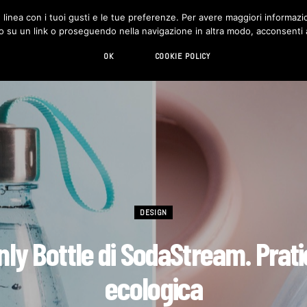
in linea con i tuoi gusti e le tue preferenze. Per avere maggiori informazio
DESIGN
LIVING
HI-TECH
CHI SIAMO
o su un link o proseguendo nella navigazione in altra modo, acconsenti al
OK
COOKIE POLICY
DESIGN
nly Bottle di SodaStream. Prati
ecologica