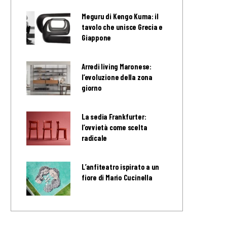
Meguru di Kengo Kuma: il
tavolo che unisce Grecia e
Giappone
Arredi living Maronese:
l’evoluzione della zona
giorno
La sedia Frankfurter:
l’ovvietà come scelta
radicale
L’anfiteatro ispirato a un
fiore di Mario Cucinella