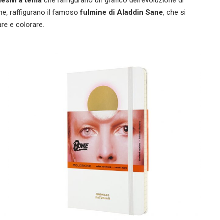
desivi a tema
che raffigurano un grafico dell’evoluzione di
ne, raffigurano il famoso
fulmine di Aladdin Sane
, che si
re e colorare.