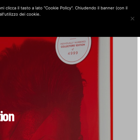
ni clicca il tasto a lato "Cookie Policy". Chiudendo il banner (con il
CONTATTI
l'utilizzo dei cookie.
F
I
P
L
a
n
i
i
c
s
n
n
e
t
t
k
b
a
e
e
o
g
r
d
o
r
e
I
k
a
s
n
m
t
tion