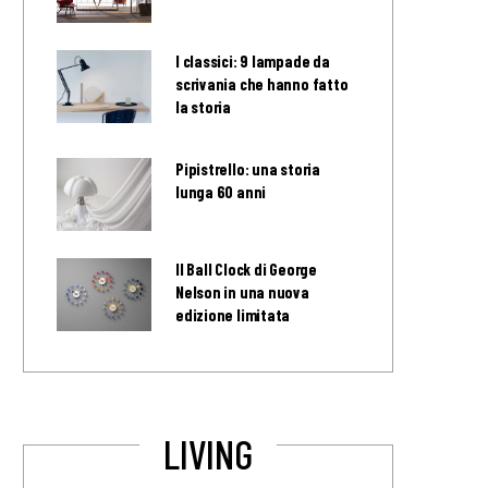
I classici: 9 lampade da
scrivania che hanno fatto
la storia
Pipistrello: una storia
lunga 60 anni
Il Ball Clock di George
Nelson in una nuova
edizione limitata
LIVING