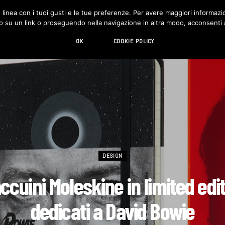
in linea con i tuoi gusti e le tue preferenze. Per avere maggiori informazio
DESIGN
LIVING
HI-TECH
CHI SIAMO
o su un link o proseguendo nella navigazione in altra modo, acconsenti al
OK
COOKIE POLICY
DESIGN
accuini Moleskine in limited edi
dedicati a David Bowie