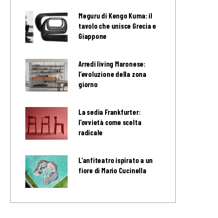
Meguru di Kengo Kuma: il
tavolo che unisce Grecia e
Giappone
Arredi living Maronese:
l’evoluzione della zona
giorno
La sedia Frankfurter:
l’ovvietà come scelta
radicale
L’anfiteatro ispirato a un
fiore di Mario Cucinella