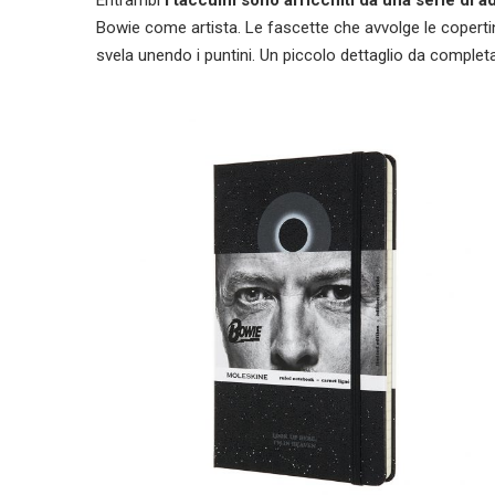
Entrambi
i taccuini sono arricchiti da una serie di a
Bowie come artista. Le fascette che avvolge le coperti
svela unendo i puntini. Un piccolo dettaglio da completa