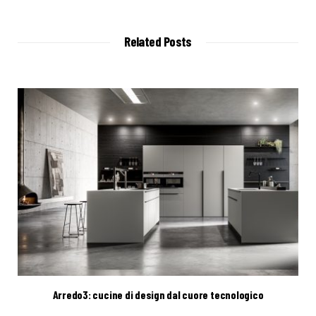
b
s
i
t
Related Posts
e
Arredo3: cucine di design dal cuore tecnologico