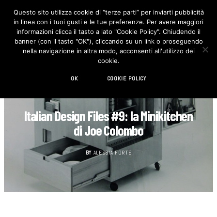
Questo sito utilizza cookie di “terze parti” per inviarti pubblicità
in linea con i tuoi gusti e le tue preferenze. Per avere maggiori
F
I
a
n
informazioni clicca il tasto a lato "Cookie Policy". Chiudendo il
c
s
banner (con il tasto "OK"), cliccando su un link o proseguendo
e
t
b
a
nella navigazione in altra modo, acconsenti all'utilizzo dei
o
g
cookie.
o
r
k
a
m
OK
COOKIE POLICY
CUCINA
Italian Design Files #9: la Minikitchen
di Joe Colombo
BY
ALESSIA FORTE