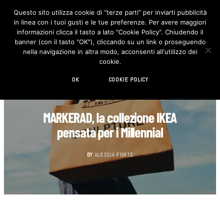
Questo sito utilizza cookie di “terze parti” per inviarti pubblicità
in linea con i tuoi gusti e le tue preferenze. Per avere maggiori
F
I
a
n
informazioni clicca il tasto a lato "Cookie Policy". Chiudendo il
c
s
banner (con il tasto "OK"), cliccando su un link o proseguendo
e
t
b
a
nella navigazione in altra modo, acconsenti all'utilizzo dei
o
g
cookie.
o
r
k
a
m
OK
COOKIE POLICY
CASA
MARKERAD, la collezione IKEA
pensata per i Millennial
BY
ALESSIA FORTE