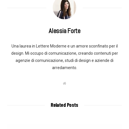
Alessia Forte
Una laurea in Lettere Moderne e un amore sconfinato per il
design. Mi occupo di comunicazione, creando contenuti per
agenzie di comunicazione, studi di design e aziende di
arredamento.
W
e
b
s
i
t
Related Posts
e